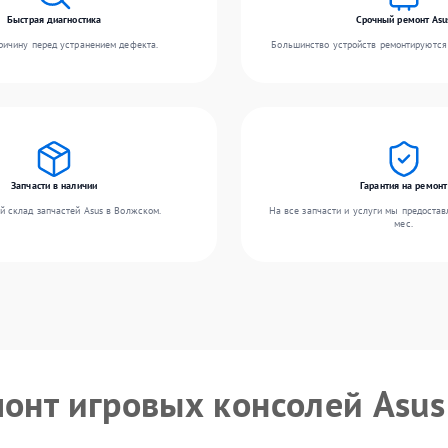
Быстрая диагностика
Срочный ремонт Asu
ичину перед устранением дефекта.
Большинство устройств ремонтируются 
Запчасти в наличии
Гарантия на ремонт
й склад запчастей Asus в Волжском.
На все запчасти и услуги мы предостав
мес.
монт игровых консолей Asus