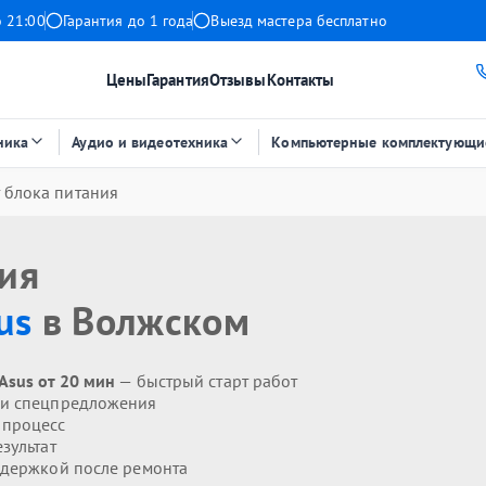
о 21:00
Гарантия до 1 года
Выезд мастера бесплатно
Цены
Гарантия
Отзывы
Контакты
ника
Аудио и видеотехника
Компьютерные комплектующи
 блока питания
ния
us
в Волжском
Asus от 20 мин
— быстрый старт работ
 и спецпредложения
 процесс
зультат
держкой после ремонта