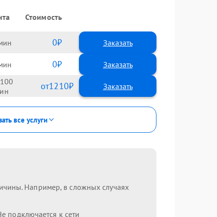
нта
Стоимость
0
Заказать
0
Заказать
100
1210
зать все услуги
ричины. Например, в сложных случаях
Не подключается к сети