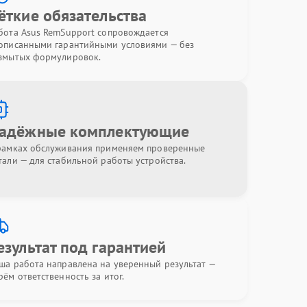
ёткие обязательства
бота Asus RemSupport сопровождается
описанными гарантийными условиями — без
змытых формулировок.
адёжные комплектующие
рамках обслуживания применяем проверенные
тали — для стабильной работы устройства.
езультат под гарантией
ша работа направлена на уверенный результат —
рём ответственность за итог.