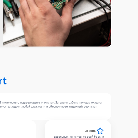
rt
18 инженеров с подтвержденным опытом. За время работы помощь оказана
беремся за задачи любой сложности и обеспечиваем надежный результат
50 000+
довольных клиентов по всей России