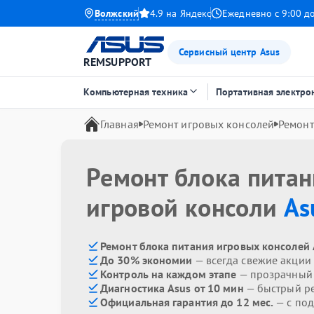
Волжский
4.9 на Яндекс
Ежедневно с 9:00 д
Сервисный центр Asus
REMSUPPORT
Компьютерная техника
Портативная электро
Главная
Ремонт игровых консолей
Ремонт
Ремонт блока пита
игровой консоли
As
Ремонт блока питания игровых консолей 
До 30% экономии
— всегда свежие акции
Контроль на каждом этапе
— прозрачный
Диагностика Asus от 10 мин
— быстрый ре
Официальная гарантия до 12 мес.
— с под