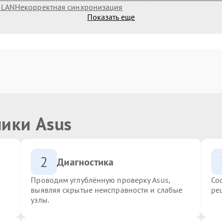
 LAN
Некорректная синхронизация
Показать еще
ники Asus
2
Диагностика
Проводим углублённую проверку Asus,
Со
выявляя скрытые неисправности и слабые
ре
узлы.