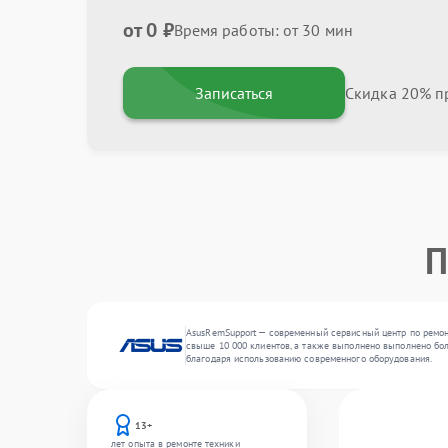
от 0 ₽
Время работы: от 30 мин
Записаться
Скидка 20% пр
П
AsusRemSupport — современный сервисный центр по ремон
свыше 10 000 клиентов, а также выполнено выполнено бол
благодаря использованию современного оборудования.
13+
лет опыта в ремонте техники