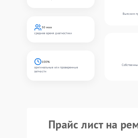
Выясним пр
30 мин
среднее время диагностики
100%
Собственны
оригинальные или проверенные
запчасти
Прайс лист на ре