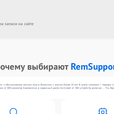
и записи на сайте
очему выбирают
RemSuppo
ту и обслуживанию техники Asus в Волжском с опытом более 10 лет. В штате компании — порядка 
ее 12 000 ремонтов. Ежемесячно в сервисный центр поступает от 300 устройств, включая , , . Мы 